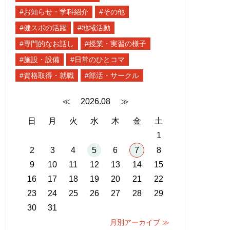
#お知らせ・学科紹介
#その他
#健スポの活躍
#地域活動
#専門的なお話し
#授業・実習の様子
#施設・設備
#日常のひとコマ
#資格取得・就職
#部活・サークル
≪
2026.08
≫
日
月
火
水
木
金
土
1
2
3
4
5
6
7
8
9
10
11
12
13
14
15
16
17
18
19
20
21
22
23
24
25
26
27
28
29
30
31
月別アーカイブ ≫