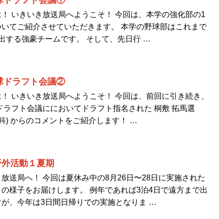
野球ドラフト会議①
！ いきいき放送局へようこそ！ 今回は、本学の強化部の1
いてご紹介させていただきます。 本学の野球部はこれまで
出する強豪チームです。 そして、先日行 …
野球ドラフト会議②
！ いきいき放送局へようこそ！ 今回は、前回に引き続き、
球ドラフト会議ににおいてドラフト指名された 桐敷 拓馬選
科) からのコメントをご紹介します！ …
野外活動１夏期
放送局へ！ 今回は夏休み中の8月26日〜28日に実施された
の様子をお届けします。 例年であれば3泊4日で遠方まで出
が、今年は3日間日帰りでの実施となりま …