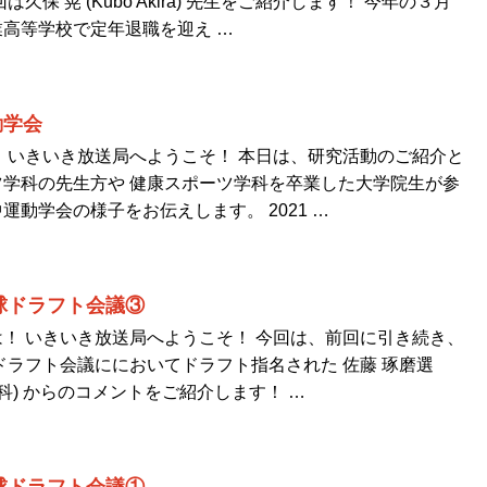
久保 晃 (Kubo Akira) 先生をご紹介します！ 今年の３月
高等学校で定年退職を迎え …
動学会
 いきいき放送局へようこそ！ 本日は、研究活動のご紹介と
学科の先生方や 健康スポーツ学科を卒業した大学院生が参
運動学会の様子をお伝えします。 2021 …
野球ドラフト会議③
！ いきいき放送局へようこそ！ 今回は、前回に引き続き、
球ドラフト会議ににおいてドラフト指名された 佐藤 琢磨選
科) からのコメントをご紹介します！ …