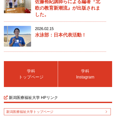
佐藤裕紀講師らによる編著『北
欧の教育新潮流』が出版されま
した。
2026.02.15
水泳部：日本代表活動！
学科
学科
トップページ
Instagram
新潟医療福祉大学 HPリンク
新潟医療福祉大学トップページ